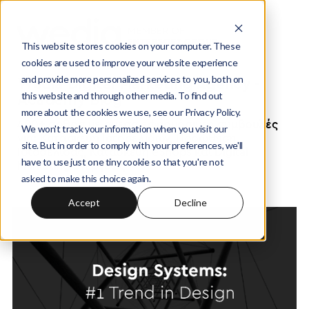
This website stores cookies on your computer. These
cookies are used to improve your website experience
and provide more personalized services to you, both on
Wedia Digital Marketing Agency -
this website and through other media. To find out
Academy Blog
more about the cookies we use, see our Privacy Policy.
400+ άρθρα με άμεσα εφαρμόσιμες συμβουλές
We won't track your information when you visit our
για: Κατασκευή Ιστοσελίδων, Προώθηση
site. But in order to comply with your preferences, we'll
Ιστοσελίδας, Κατασκευή eShops και Digital
have to use just one tiny cookie so that you're not
Marketing ενέργειες
asked to make this choice again.
Accept
Decline