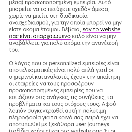
μέσα) προσωποποιημένη εμπειρία. Αυτό
μπορείτε να το πετύχετε σχεδόν άμεσα,
χωρίς να μπείτε στη διαδικασία
ανασχεδιασμού, για την οποία μπορεί να μην
είστε ακόμα έτοιμοι. Βέβαια,
εάν το website
σας είναι απαρχαιωμένο
καλό είναι να μην
αναβάλλετε για πολύ ακόμα την ανανέωσή
του.
Ο λόγος που οι personalized εμπειρίες είναι
αποτελεσματικές είναι πολύ απλά γιατί οι
σημερινοί καταναλωτές έχουν την απαίτηση
οι εταιρείες να τους προσφέρουν
προσωποποιημένες εμπειρίες που να
εστιάζουν στις ανάγκες, τις συνήθειες, τα
προβλήματα και τους στόχους τους. Αφού
λοιπόν συγκεντρωθεί αυτή η πολύτιμη
πληροφορία για τα κοινά σας σειρά έχει να
αποτυπωθεί με ξεκάθαρα user journeys
(ταξίδια χρήστη) και στο website σας. Έτσι,