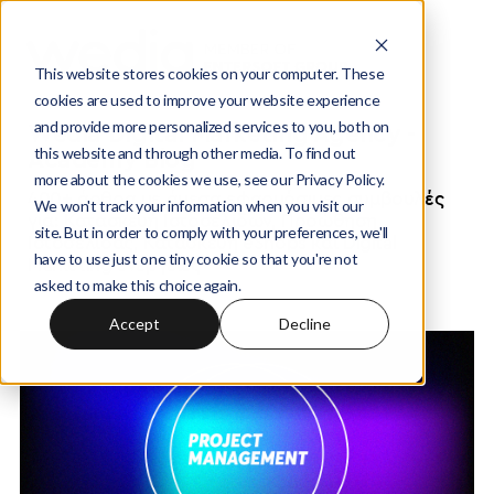
This website stores cookies on your computer. These
cookies are used to improve your website experience
and provide more personalized services to you, both on
Wedia Digital Marketing Agency -
this website and through other media. To find out
Academy Blog
more about the cookies we use, see our Privacy Policy.
400+ άρθρα με άμεσα εφαρμόσιμες συμβουλές
We won't track your information when you visit our
για: Κατασκευή Ιστοσελίδων, Προώθηση
site. But in order to comply with your preferences, we'll
Ιστοσελίδας, Κατασκευή eShops και Digital
have to use just one tiny cookie so that you're not
Marketing ενέργειες
asked to make this choice again.
Accept
Decline