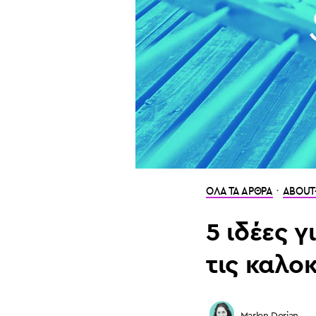
·
ΟΛΑ ΤΑ ΑΡΘΡΑ
ABOUT
5 ιδέες 
τις καλο
Marlen Derian