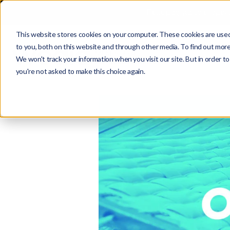
Πείτε μας για το επόμεν
This website stores cookies on your computer. These cookies are used
to you, both on this website and through other media. To find out more
We won't track your information when you visit our site. But in order to
you're not asked to make this choice again.