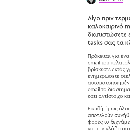
Λίγο πριν τερμ
καλοκαιρινό m
διαπιστώσετε ε
tasks σας τα 
Πρόκειται για έν
email του πελατο
βρίσκεστε εκτός 
ενημερώσετε στέλ
αυτοματοποιημένη
email το διάστημα
κάτι αντίστοιχο κα
Επειδή όμως όλοι 
αποτελούν συνήθω
φορές το ξεχνάμε
και τον κλάδο στο