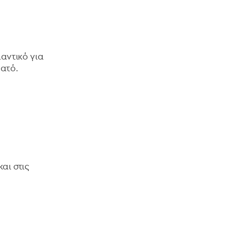
μαντικό για
ατό.
αι στις