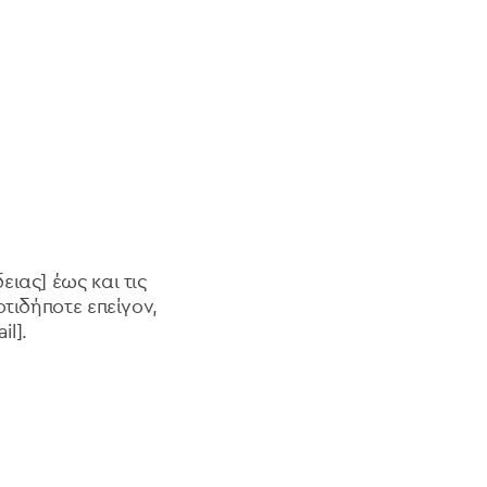
ιας] έως και τις
τιδήποτε επείγον,
l].