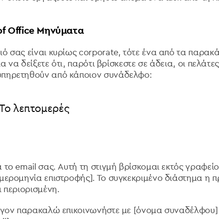
of Office Μηνύματα
ιό σας είναι κυρίως corporate, τότε ένα από τα παρα
για να δείξετε ότι, παρότι βρίσκεστε σε άδεια, οι πελάτε
υπηρετηθούν από κάποιον συνάδελφο:
 Το λεπτομερές
 το email σας. Αυτή τη στιγμή βρίσκομαι εκτός γραφείο
ημερομηνία επιστροφής]. Το συγκεκριμένο διάστημα η 
ι περιορισμένη.
είγον παρακαλώ επικοινωνήστε με [όνομα συναδέλφου]