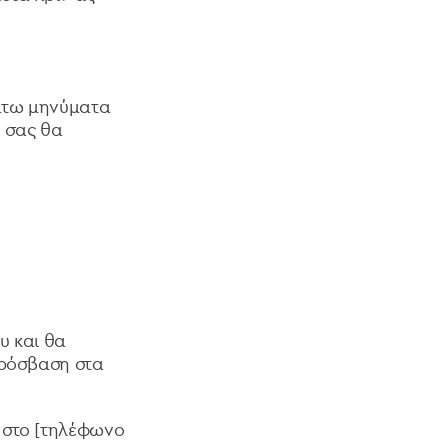
κάτω μηνύματα
ς σας θα
υ και θα
πρόσβαση στα
 στο [τηλέφωνο