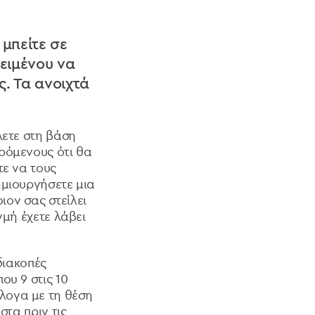
 μπείτε σε
κειμένου να
ς. Τα ανοιχτά
λετε στη βάση
ρόμενους ότι θα
τε να τους
ημιουργήσετε μια
ον σας στείλει
γμή έχετε λάβει
διακοπές
ου 9 στις 10
λογα με τη θέση
στα πριν τις