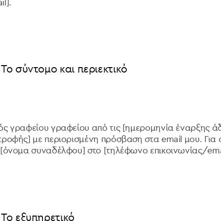
l].
Το σύντομο και περιεκτικό
ός γραφείου γραφείου από τις [ημερομηνία έναρξης άδε
τροφής] με περιορισμένη πρόσβαση στα email μου. Για ο
[όνομα συναδέλφου] στο [τηλέφωνο επικοινωνίας/emai
 Το εξυπηρετικό