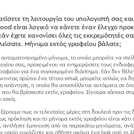
ατίσετε τη λειτουργία του υπολογιστή σας και
ood είναι λογικό να κάνετε έναν έλεγχο προ
άν έχετε κανονίσει όλες τις εκκρεμότητές σα
κλείσατε. Μήνυμα εκτός γραφείου βάλατε;
α αυτοματοποιημένο μήνυμα, το οποίο μπορείτε να στεί
λογίου σας, προκειμένου να ενημερώσετε τους ενδιαφε
γραφείου για ένα συγκεκριμένο διάστημα. Εάν δεν θέλε
νοντας πρώτοι ένα τέτοιο email, μπορείτε απλώς να δ
 απάντηση, η οποία θα αποστέλλεται αυτόματα σε όποι
 που θα βρίσκεστε εκτός γραφείου. Σίγουρα κάποια στι
ι εσείς.
ξέρουμε πως οι τελευταίες μέρες στη δουλειά πριν τις 
ς πρόκληση και το μήνυμα εκτός γραφείου είναι κάτι π
, αντλήστε έμπνευση από τα παρακάτω μηνύματα, ανά
ν οποίο εργάζεστε και σβήστε ακόμα ένα task από τη λί