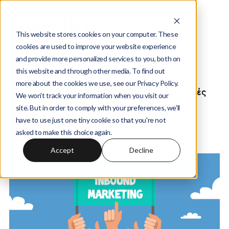
This website stores cookies on your computer. These
cookies are used to improve your website experience
and provide more personalized services to you, both on
Wedia Digital Marketing Agency -
this website and through other media. To find out
Academy Blog
more about the cookies we use, see our Privacy Policy.
400+ άρθρα με άμεσα εφαρμόσιμες συμβουλές
We won't track your information when you visit our
για: Κατασκευή Ιστοσελίδων, Προώθηση
site. But in order to comply with your preferences, we'll
Ιστοσελίδας, Κατασκευή eShops και Digital
have to use just one tiny cookie so that you're not
Marketing ενέργειες
asked to make this choice again.
Accept
Decline