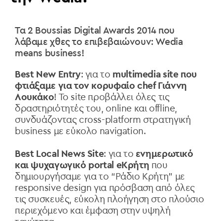
Τα 2 Boussias Digital Awards 2014 που
λάβαμε χθες το επιβεβαιώνουν: Wedia
means business!
Best New Entry
: για το
multimedia site που
φτιάξαμε για τον κορυφαίο chef Γιάννη
Λουκάκο
! Το site προβάλλει όλες τις
δραστηριότητές του, online και offline,
συνδυάζοντας cross-platform στρατηγική
business με εύκολο navigation.
Best Local News Site
: για το
ενημερωτικό
και ψυχαγωγικό portal eΚρήτη
που
δημιουργήσαμε για το “Ράδιο Κρήτη” με
responsive design για πρόσβαση από όλες
τις συσκευές, εύκολη πλοήγηση στο πλούσιο
περιεχόμενο και έμφαση στην υψηλή