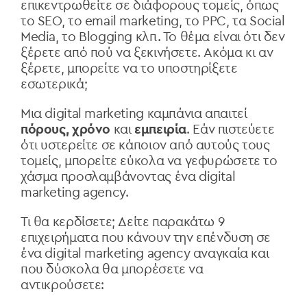
επικεντρωθείτε σε διάφορους τομείς, όπως
το SEO, το email marketing, το PPC, τα Social
Media, το Blogging κλπ. Το θέμα είναι ότι δεν
ξέρετε από πού να ξεκινήσετε. Ακόμα κι αν
ξέρετε, μπορείτε να το υποστηρίξετε
εσωτερικά;
Μια digital marketing καμπάνια απαιτεί
πόρους, χρόνο
και
εμπειρία
. Εάν πιστεύετε
ότι υστερείτε σε κάποιον από αυτούς τους
τομείς, μπορείτε εύκολα να γεφυρώσετε το
χάσμα προσλαμβάνοντας ένα digital
marketing agency.
Τι θα κερδίσετε; Δείτε παρακάτω 9
επιχειρήματα που κάνουν την επένδυση σε
ένα digital marketing agency αναγκαία και
που δύσκολα θα μπορέσετε να
αντικρούσετε: