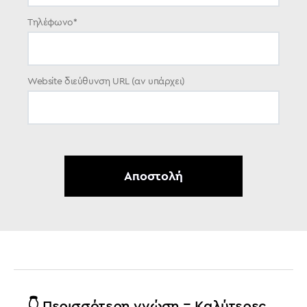
Τηλέφωνο
*
Website διεύθυνση URL (αν υπάρχει)
👇 Περισσότερη γνώση = Καλύτερες