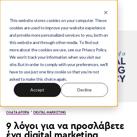
This website stores cookies on your computer. These
cookies are used to improve your website experience
and provide more personalized services to you, both on
this website and through other media. To find out
more about the cookies we use, see our Privacy Policy.
We won't track your information when you visit our
site. But in order to comply with your preferences, we'll
have to use just one tiny cookie so that you're not
asked to make this choice again.
Accept
Decline
·
ΟΛΑ ΤΑ ΑΡΘΡΑ
DIGITAL-MARKETING
9 λόγοι για να προσλάβετε
ένα digital marketing