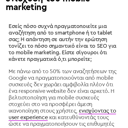
marketing
Εσείς πόσο συχνά πραγματοποιείτε μια
αναζήτηση από το smartphone
ή το
tablet
σας; Η απάντηση σε αυτήν την ερώτηση
τονίζει το πόσο σημαντικό είναι το
SEO
για
τ
o mobile marketing. Είστε σίγουροι ότι
κάνετε πραγματικά ό,τι μπορείτε;
Με πάνω από το 50% των αναζητήσεων της
Google
να πραγματοποιούνται από
mobile
συσκευές δεν χωράει αμφιβολία πλέον ότι
ένα
responsive website
δεν είναι αρκετό. Η
βελτιστοποίηση για
mobile
συσκευές
στοχεύει στο να προσφέρει άμεση
ικανοποίηση στους χρήστες,
ενισχύοντας το
user experience
και κατευθύνοντάς τους
ώστε να πραγματοποιήσουν τις επιθυμητές