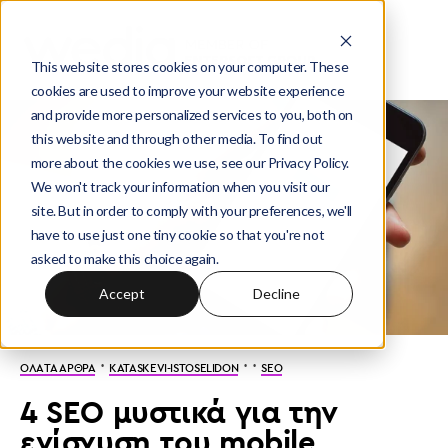
This website stores cookies on your computer. These
cookies are used to improve your website experience
and provide more personalized services to you, both on
this website and through other media. To find out
more about the cookies we use, see our Privacy Policy.
We won't track your information when you visit our
site. But in order to comply with your preferences, we'll
have to use just one tiny cookie so that you're not
asked to make this choice again.
Accept
Decline
·
· ·
ΟΛΑ ΤΑ ΑΡΘΡΑ
KATASKEVI-ISTOSELIDON
SEO
4 SEO μυστικά για την
ενίσχυση του mobile