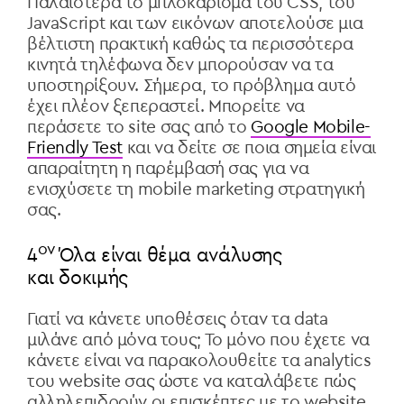
Παλαιότερα το μπλοκάρισμα του CSS, του
JavaScript
και των εικόνων αποτελούσε μια
βέλτιστη πρακτική καθώς τα περισσότερα
κινητά τηλέφωνα δεν μπορούσαν να τα
υποστηρίξουν. Σήμερα, το πρόβλημα αυτό
έχει πλέον ξεπεραστεί. Μπορείτε να
περάσετε το
site
σας από το
Google Mobile-
Friendly Test
και να δείτε σε ποια σημεία είναι
απαραίτητη η παρέμβασή σας για να
ενισχύσετε τη mobile marketing στρατηγική
σας.
ον
4
Όλα είναι θέμα ανάλυσης
και δοκιμής
Γιατί να κάνετε υποθέσεις όταν τα data
μιλάνε από μόνα τους; Το μόνο που έχετε να
κάνετε είναι να παρακολουθείτε τα
analytics
του
website
σας ώστε να καταλάβετε πώς
αλληλεπιδρούν οι επισκέπτες με το
website