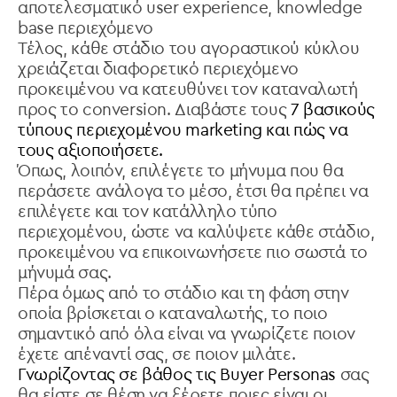
αποτελεσματικό user experience, knowledge
base περιεχόμενο
Τέλος, κάθε στάδιο του αγοραστικού κύκλου
χρειάζεται διαφορετικό περιεχόμενο
προκειμένου να κατευθύνει τον καταναλωτή
προς το conversion. Διαβάστε τους
7 βασικούς
τύπους περιεχομένου marketing και πώς να
τους αξιοποιήσετε.
Όπως, λοιπόν, επιλέγετε το μήνυμα που θα
περάσετε ανάλογα το μέσο, έτσι θα πρέπει να
επιλέγετε και τον κατάλληλο τύπο
περιεχομένου, ώστε να καλύψετε κάθε στάδιο,
προκειμένου να επικοινωνήσετε πιο σωστά το
μήνυμά σας.
Πέρα όμως από το στάδιο και τη φάση στην
οποία βρίσκεται ο καταναλωτής, το ποιο
σημαντικό από όλα είναι να γνωρίζετε ποιον
έχετε απέναντί σας, σε ποιον μιλάτε.
Γνωρίζοντας σε βάθος τις Buyer Personas
σας
θα είστε σε θέση να ξέρετε ποιες είναι οι