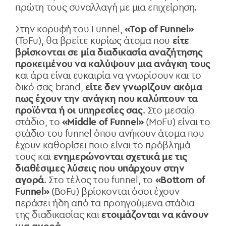
πρώτη τους συναλλαγή με μια επιχείρηση.
Στην κορυφή του Funnel,
«Top of Funnel»
(ToFu), θα βρείτε κυρίως άτομα που
είτε
βρίσκονται σε μία διαδικασία αναζήτησης
προκειμένου να καλύψουν μια ανάγκη τους
και άρα είναι ευκαιρία να γνωρίσουν και το
δικό σας brand,
είτε δεν γνωρίζουν ακόμα
πως έχουν την ανάγκη που καλύπτουν τα
προϊόντα ή οι υπηρεσίες σας
. Στο μεσαίο
στάδιο, το
«Middle of Funnel»
(MoFu) είναι το
στάδιο του funnel όπου ανήκουν άτομα που
έχουν καθορίσει ποιο είναι το πρόβλημά
τους και
ενημερώνονται σχετικά με τις
διαθέσιμες λύσεις που υπάρχουν στην
αγορά
. Στο τέλος του funnel, το
«Bottom of
Funnel»
(BoFu) βρίσκονται όσοι έχουν
περάσει ήδη από τα προηγούμενα στάδια
της διαδικασίας και
ετοιμάζονται να κάνουν