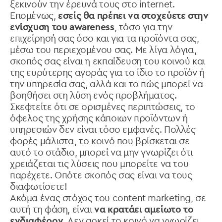
ξεκινούν την έρευνά τους στο internet.
Επομένως,
εσείς θα πρέπει να στοχεύετε στην
ενίσχυση του awareness
, τόσο για την
επιχείρησή σας όσο και για τα προϊόντα σας,
μέσω του περιεχομένου σας. Με λίγα λόγια,
σκοπός σας είναι η εκπαίδευση του κοινού και
της ευρύτερης αγοράς για το ίδιο το προϊόν ή
την υπηρεσία σας, αλλά και το πώς μπορεί να
βοηθήσει στη λύση ενός προβλήματος.
Σκεφτείτε ότι σε ορισμένες περιπτώσεις, το
όφελος της χρήσης κάποιων προϊόντων ή
υπηρεσιών δεν είναι τόσο εμφανές. Πολλές
φορές μάλιστα, το κοινό που βρίσκεται σε
αυτό το στάδιο, μπορεί να μην γνωρίζει ότι
χρειάζεται τις λύσεις που μπορείτε να του
παρέχετε. Οπότε σκοπός σας είναι να τους
διαφωτίσετε!
Ακόμα ένας στόχος του content marketing, σε
αυτή τη φάση, είναι
να κρατάει αμείωτο το
ενδιαφέρον
. Δεν αρκεί το κοινό να γνωρίζει