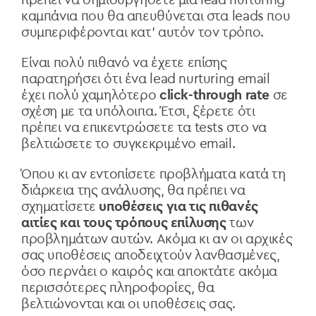
πρέπει να δημιουργήσετε μια lead nurturing
καμπάνια που θα απευθύνεται στα leads που
συμπεριφέρονται κατ' αυτόν τον τρόπο.
Είναι πολύ πιθανό να έχετε επίσης
παρατηρήσει ότι ένα lead nurturing email
έχει πολύ χαμηλότερο
click-through rate
σε
σχέση με τα υπόλοιπα. Έτσι, ξέρετε ότι
πρέπει να επικεντρώσετε τα tests στο να
βελτιώσετε το συγκεκριμένο email.
Όπου κι αν εντοπίσετε προβλήματα κατά τη
διάρκεια της ανάλυσης, θα πρέπει να
σχηματίσετε
υποθέσεις για τις πιθανές
αιτίες και τους τρόπους επίλυσης
των
προβλημάτων αυτών. Ακόμα κι αν οι αρχικές
σας υποθέσεις αποδειχτούν λανθασμένες,
όσο περνάει ο καιρός και αποκτάτε ακόμα
περισσότερες πληροφορίες, θα
βελτιώνονται και οι υποθέσεις σας.