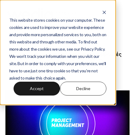
This website stores cookies on your computer. These
cookies are used to improve your website experience
and provide more personalized services to you, both on
Wedia Digital Marketing Agency -
this website and through other media. To find out
Academy Blog
more about the cookies we use, see our Privacy Policy.
400+ άρθρα με άμεσα εφαρμόσιμες συμβουλές
We won't track your information when you visit our
για: Κατασκευή Ιστοσελίδων, Προώθηση
site. But in order to comply with your preferences, we'll
Ιστοσελίδας, Κατασκευή eShops και Digital
have to use just one tiny cookie so that you're not
Marketing ενέργειες
asked to make this choice again.
Accept
Decline