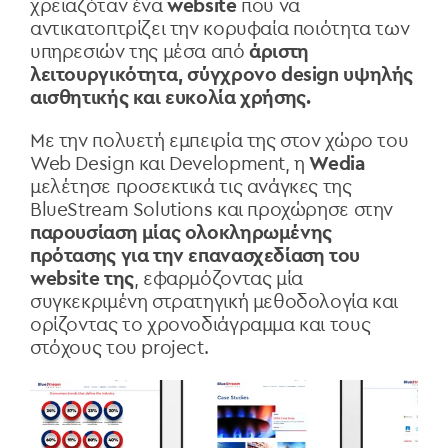
χρειαζόταν ένα
website
που να
αντικατοπτρίζει την κορυφαία ποιότητα των
υπηρεσιών της μέσα από
άριστη
λειτουργικότητα, σύγχρονο design υψηλής
αισθητικής και ευκολία χρήσης.
Με την πολυετή εμπειρία της στον χώρο του
Web Design και Development, η
Wedia
μελέτησε προσεκτικά τις ανάγκες
της
BlueStream Solutions
και προχώρησε στην
παρουσίαση μίας ολοκληρωμένης
πρότασης για την επανασχεδίαση του
website της
, εφαρμόζοντας μία
συγκεκριμένη στρατηγική μεθοδολογία και
ορίζοντας το χρονοδιάγραμμα και τους
στόχους του project.