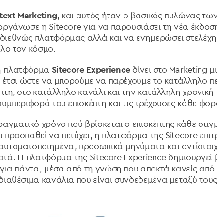
text Marketing
, και αυτός ήταν ο βασικός πυλώνας τω
οργάνωσε η Sitecore για να παρουσιάσει τη νέα έκδοσ
διεθνώς πλατφόρμας αλλά και να ενημερώσει στελέχη 
όλο τον κόσμο.
η πλατφόρμα
Sitecore Experience
δίνει στο Marketing μ
, έτσι ώστε να μπορούμε να παρέχουμε το κατάλληλο π
πτη, στο κατάλληλο κανάλι και την κατάλληλη χρονική 
συμπεριφορά του επισκέπτη και τις τρέχουσες κάθε φο
ραγματικό χρόνο πού βρίσκεται ο επισκέπτης κάθε στιγ
τι προσπαθεί να πετύχει, η πλατφόρμα της Sitecore επιτ
υτοματοποιημένα, προσωπικά μηνύματα και αντίστοιχε
στά. Η πλατφόρμα της Sitecore Experience δημιουργεί β
 για πάντα, μέσα από τη γνώση που αποκτά κανείς από 
διαθέσιμα κανάλια που είναι συνδεδεμένα μεταξύ του