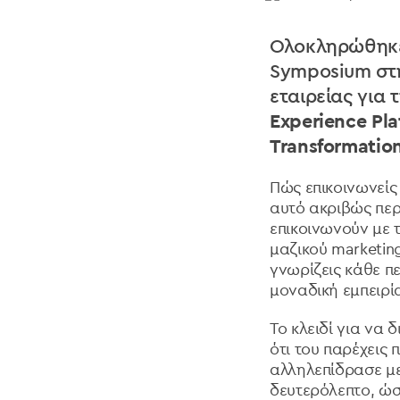
Ολοκληρώθηκε 
Symposium στη
εταιρείας για
Experience Pl
Transformatio
Πώς επικοινωνείς 
αυτό ακριβώς περ
επικοινωνούν με 
μαζικού marketin
γνωρίζεις κάθε π
μοναδική εμπειρία
Το κλειδί για να 
ότι του παρέχεις
αλληλεπίδρασε με
δευτερόλεπτο, ώσ