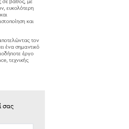
 σε βάθος, με
ν, ευκολότερη
και
ιστοποίηση και
 αποτελώντας τον
σει ένα σημαντικό
οιοδήποτε έργο
ce, τεχνικής
ί σας