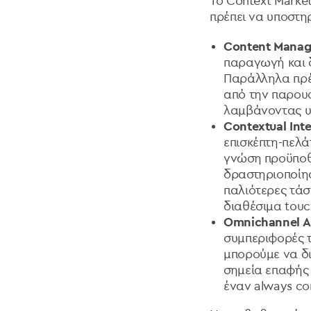
Το Context Marke
πρέπει να υποστηρ
Content Mana
παραγωγή και δ
Παράλληλα πρέπ
από την παρουσ
λαμβάνοντας υπ
Contextual Int
επισκέπτη-πελάτ
γνώση προϋποθ
δραστηριοποίησ
παλιότερες τάσε
διαθέσιμα touc
Omnichannel 
συμπεριφορές τ
μπορούμε να δ
σημεία επαφής 
έναν always c