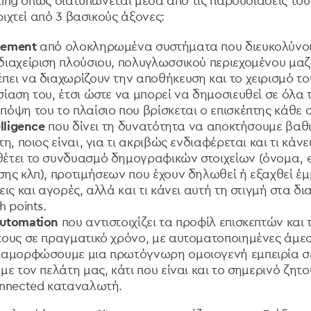
ting όπως διατυπώνεται μέσα από τις παρουσιάσεις του
ιχτεί από 3 βασικούς άξονες:
gement
από ολοκληρωμένα συστήματα που διευκολύνο
ιαχείριση πλούσιου, πολυγλωσσικού περιεχομένου μαζ
ει να διαχωρίζουν την αποθήκευση και το χειρισμό το
ίαση του, έτσι ώστε να μπορεί να δημοσιευθεί σε όλα 
όψη του το πλαίσιο που βρίσκεται ο επισκέπτης κάθε
elligence
που δίνει τη δυνατότητα να αποκτήσουμε βαθ
η, ποιος είναι, για τι ακριβώς ενδιαφέρεται και τι κάνε
έτει το συνδυασμό δημογραφικών στοιχείων (όνομα, e
ης κλπ), προτιμήσεων που έχουν δηλωθεί ή εξαχθεί έ
ις και αγορές, αλλά και τι κάνει αυτή τη στιγμή στα δ
h points.
Automation
που
αντιστοιχίζει τα προφίλ επισκεπτών και τ
ους σε πραγματικό χρόνο, με αυτοματοποιημένες άμε
ιαμορφώσουμε μια πρωτόγνωρη ομοιογενή εμπειρία σ
με τον πελάτη μας, κάτι που είναι και το σημερινό ζητ
onnected καταναλωτή.