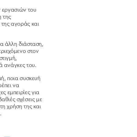
ν εργασιών του
η της
της αγοράς και
ια άλλη διάσταση,
εριεχόμενο στον
στιγμή,
ρά ανάγκες του.
μή, ποια συσκευή
ρέπει να
ς εμπειρίες για
αθιές σχέσεις με
τη χρήση της και
ς.