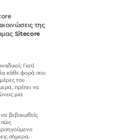
core
ακοινώσεις της
όρμας
Sitecore
l
αδικοί; Γιατί
ρία κάθε φορά που
ημέρες του
μερα, πρέπει να
ώνεις μια
ι να βεβαιωθείς
ς πώς
 πρoηγούμενο
ρεις σήμερα.