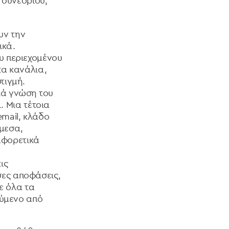
 συνεδρίου,
υν την
ικά.
υ περιεχομένου
τα κανάλια,
 στιγμή.
ιά γνώση του
ι. Μια τέτοια
mail, κλάδο
μμεσα,
ιαφορετικά
ις
σες αποφάσεις,
ε όλα τα
ούμενο από