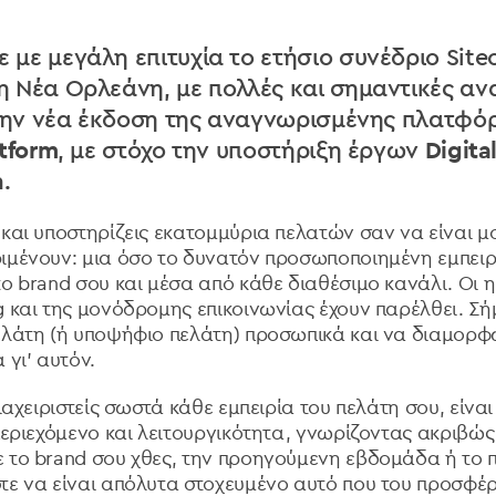
με μεγάλη επιτυχία το ετήσιο συνέδριο Site
 Νέα Ορλεάνη, με πολλές και σημαντικές αν
 την νέα έκδοση της αναγνωρισμένης πλατφ
atform
, με στόχο την υποστήριξη έργων
Digita
n
.
και υποστηρίζεις εκατομμύρια πελατών σαν να είναι μον
ιμένουν: μια όσο το δυνατόν προσωποποιημένη εμπει
το brand σου και μέσα από κάθε διαθέσιμο κανάλι. Οι 
g και της μονόδρομης επικοινωνίας έχουν παρέλθει. Σή
ελάτη (ή υποψήφιο πελάτη) προσωπικά και να διαμορφ
 γι' αυτόν.
διαχειριστείς σωστά κάθε εμπειρία του πελάτη σου, είνα
 περιεχόμενο και λειτουργικότητα, γνωρίζοντας ακριβώ
 το brand σου χθες, την προηγούμενη εβδομάδα ή το
τε να είναι απόλυτα στοχευμένο αυτό που του προσφέ