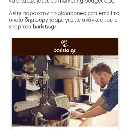
να σπαταλήσετε το marketing budget σας.
Δείτε παρακάτω το abandoned cart email το
οποίο δημιουργήσαμε για τις ανάγκες του e-
shop του
barista.gr
: