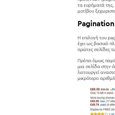
τα ευρήματά της,
μοτίβου ξεχωριστ
Paginatio
Η επιλογή του pag
έχει ως βασικό π
πρώτες σελίδες 
Πρέπει όμως παρ
μια σελίδα στην 
λειτουργεί αναστα
μικρότερο αριθμό