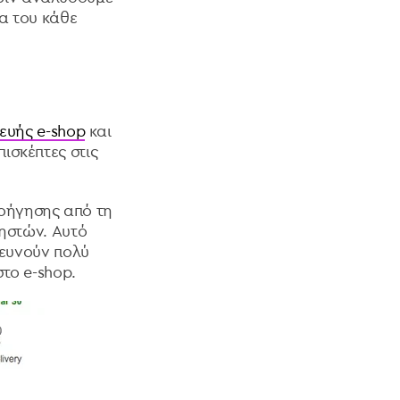
α του κάθε
ευής e-shop
και
ισκέπτες στις
οήγησης από τη
ρηστών. Αυτό
ρευνούν πολύ
το e-shop.