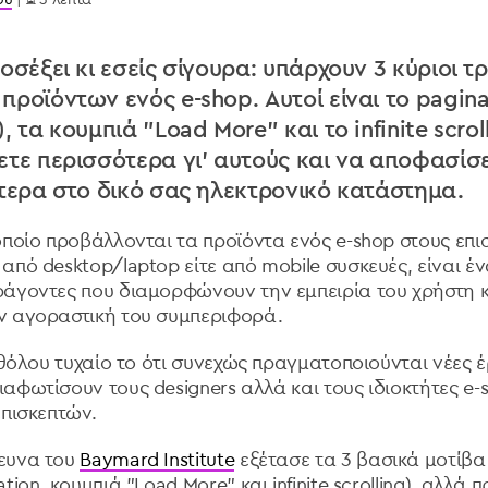
οσέξει κι εσείς σίγουρα: υπάρχουν 3 κύριοι τ
ροϊόντων ενός e-shop. Αυτοί είναι το pagina
 τα κουμπιά "Load More" και το infinite scroll
ετε περισσότερα γι' αυτούς και να αποφασίσε
ύτερα στο δικό σας ηλεκτρονικό κατάστημα.
ποίο προβάλλονται τα προϊόντα ενός e-shop στους επισκ
από desktop/laptop είτε από mobile συσκευές, είναι έ
άγοντες που διαμορφώνουν την εμπειρία του χρήστη κ
ν αγοραστική του συμπεριφορά.
αθόλου τυχαίο το ότι συνεχώς πραγματοποιούνται νέες 
φωτίσουν τους designers αλλά και τους ιδιοκτήτες e-s
επισκεπτών.
ευνα του
Baymard Institute
εξέτασε τα 3 βασικά μοτίβ
tion, κουμπιά "Load More" και infinite scrolling), αλλά