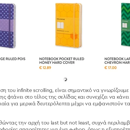
η του infinite scrolling, είναι σημαντικό να γνωρίζουμε
ς φτάνει στο τέλος της σελίδας και συνεχίζει να κάνει s
μιαία για μερικά δευτερόλεπτα μέχρι να εμφανιστούν τ
θώντας την αρχή του last but not least, συχνά περιλαμβά
φορίες απαραίτητες για ένα e-shop, όπως η εξυπηρέτη