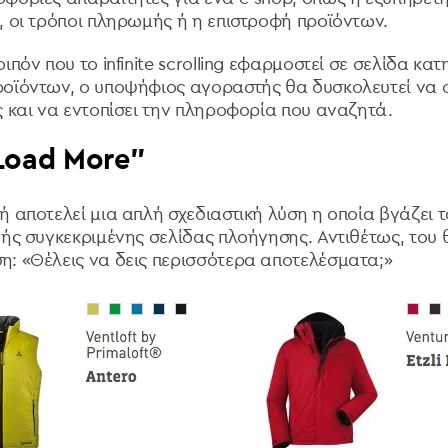
, οι τρόποι πληρωμής ή η επιστροφή προϊόντων.
ιπόν που το infinite scrolling εφαρμοστεί σε σελίδα κα
οϊόντων, ο υποψήφιος αγοραστής θα δυσκολευτεί να φ
ς και να εντοπίσει την πληροφορία που αναζητά.
Load More”
ή αποτελεί μια απλή σχεδιαστική λύση η οποία βγάζει 
ής συγκεκριμένης σελίδας πλοήγησης. Αντιθέτως, του θ
ση:
«Θέλεις να δεις περισσότερα αποτελέσματα;»