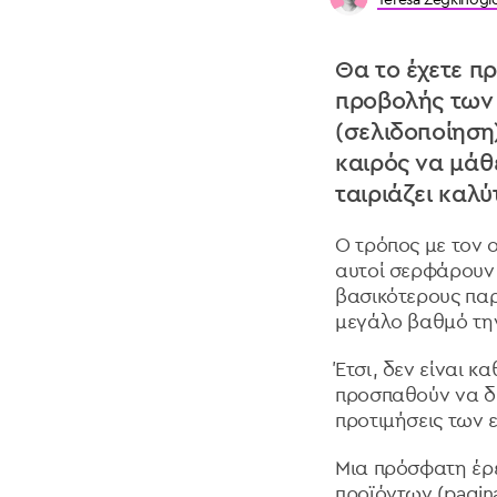
Θα το έχετε πρ
προβολής των π
(σελιδοποίηση),
καιρός να μάθ
ταιριάζει καλ
Ο τρόπος με τον ο
αυτοί σερφάρουν 
βασικότερους παρ
μεγάλο βαθμό τη
Έτσι, δεν είναι κ
προσπαθούν να δια
προτιμήσεις των 
Μια πρόσφατη έρ
προϊόντων (pagina