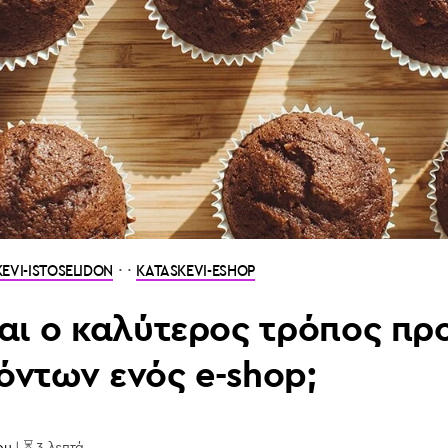
· ·
EVI-ISTOSELIDON
KATASKEVI-ESHOP
ναι ο καλύτερος τρόπος π
όντων ενός e-shop;
ou
| ⏳ 3 λεπτά