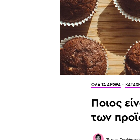
·
ΟΛΑ ΤΑ ΑΡΘΡΑ
KATASK
Ποιος εί
των προϊ
Teresa Zegkinogl