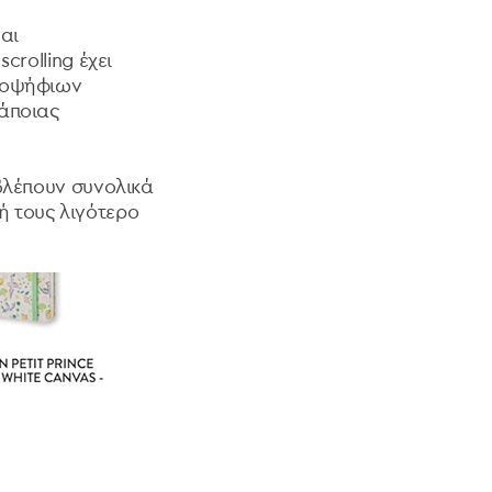
ναι
crolling έχει
υποψήφιων
κάποιας
 βλέπουν συνολικά
ή τους λιγότερο