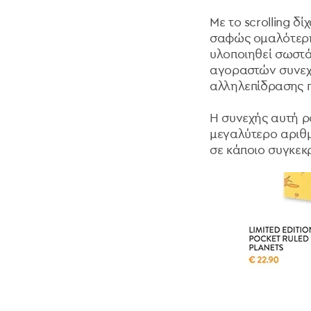
Με το scrolling δί
σαφώς
ομαλότερη 
υλοποιηθεί σωστά
αγοραστών συνεχό
αλληλεπίδρασης π
Η συνεχής αυτή ρ
μεγαλύτερο αριθμ
σε κάποιο συγκεκ