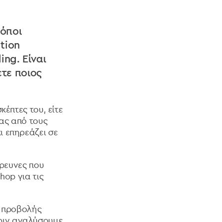
ρόποι
tion
ing. Είναι
τε ποιος
έπτες του, είτε
νας από τους
ι επηρεάζει σε
έρευνες που
hop για τις
α προβολής
 πριν αναλύσουμε