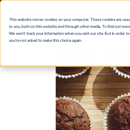
Πείτε μας για το επόμεν
This website stores cookies on your computer. These cookies are used
to you, both on this website and through other media. To find out more
We won't track your information when you visit our site. But in order to
you're not asked to make this choice again.