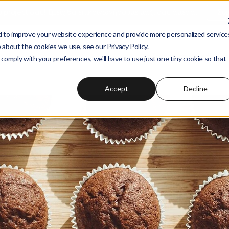
ο project σας! Εμείς θα επικοινωνήσουμε μαζί σας άμεσα.
Συ
 to improve your website experience and provide more personalized service
 about the cookies we use, see our Privacy Policy.
Αναζήτηση στο
Wedia Ac
 comply with your preferences, we'll have to use just one tiny cookie so that
Accept
Decline