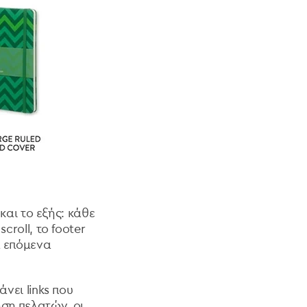
 και το εξής: κάθε
croll, το footer
α επόμενα
νει links που
ση πελατών, οι