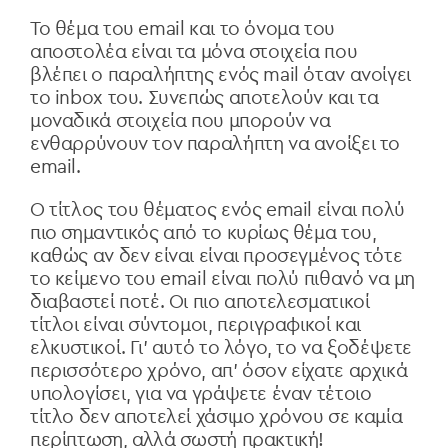
Το θέμα του email και το όνομα του
αποστολέα είναι τα μόνα στοιχεία που
βλέπει ο παραλήπτης ενός mail όταν ανοίγει
το inbox του. Συνεπώς αποτελούν και τα
μοναδικά στοιχεία που μπορούν να
ενθαρρύνουν τον παραλήπτη να ανοίξει το
email.
Ο τίτλος του θέματος ενός email είναι πολύ
πιο σημαντικός από το κυρίως θέμα του,
καθώς αν δεν είναι είναι προσεγμένος τότε
το κείμενο του email είναι πολύ πιθανό να μη
διαβαστεί ποτέ. Οι πιο αποτελεσματικοί
τίτλοι είναι σύντομοι, περιγραφικοί και
ελκυστικοί. Γι' αυτό το λόγο, το να ξοδέψετε
περισσότερο χρόνο, απ' όσον είχατε αρχικά
υπολογίσει, για να γράψετε έναν τέτοιο
τίτλο δεν αποτελεί χάσιμο χρόνου σε καμία
περίπτωση, αλλά σωστή πρακτική!