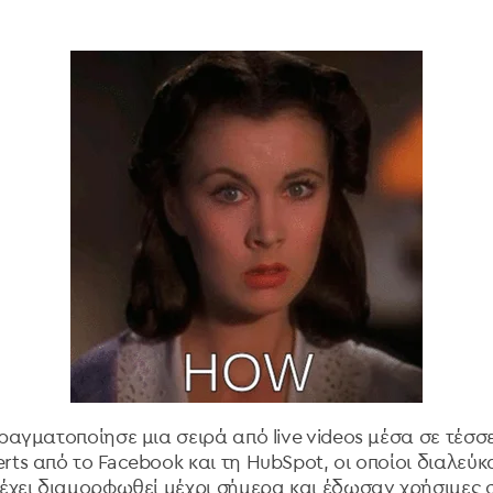
 πραγματοποίησε
μια σειρά από live videos
μέσα σε τέσσ
ts από το Facebook και τη HubSpot, οι οποίοι διαλεύκα
 έχει διαμορφωθεί μέχρι σήμερα και έδωσαν χρήσιμες 