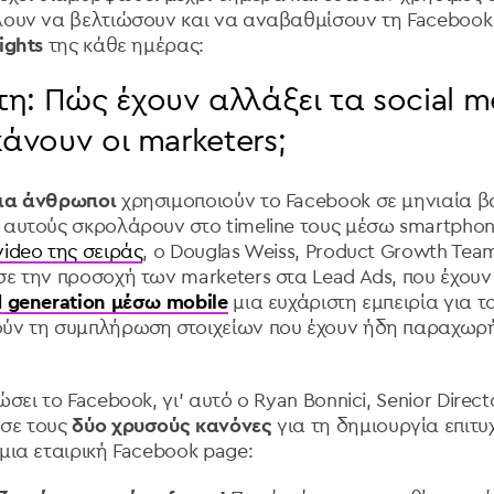
λουν να βελτιώσουν και να αναβαθμίσουν τη Facebook 
ights
της κάθε ημέρας:
: Πώς έχουν αλλάξει τα social me
κάνουν οι marketers;
ρια άνθρωποι
χρησιμοποιούν το Facebook σε μηνιαία βά
 αυτούς σκρολάρουν στο timeline τους μέσω smartphone
ideo της σειράς
, ο Douglas Weiss, Product Growth Tea
σε την προσοχή των marketers στα Lead Ads, που έχουν
d generation μέσω mobile
μια ευχάριστη εμπειρία για τ
ύν τη συμπλήρωση στοιχείων που έχουν ήδη παραχωρή
σει το Facebook, γι' αυτό ο Ryan Bonnici, Senior Direct
σε τους
δύο χρυσούς κανόνες
για τη δημιουργία επιτυ
μια εταιρική Facebook page: