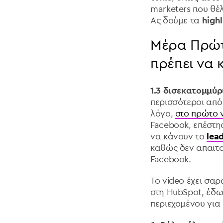
marketers που θέ
Ας δούμε τα
highl
Μέρα Πρώτη
πρέπει να 
1.3 δισεκατομμύ
περισσότεροι από
λόγο,
στο πρώτο v
Facebook, επέστη
να κάνουν το
lea
καθώς δεν απαιτο
Facebook.
Το video έχει σαρώ
στη HubSpot, έδω
περιεχομένου για 