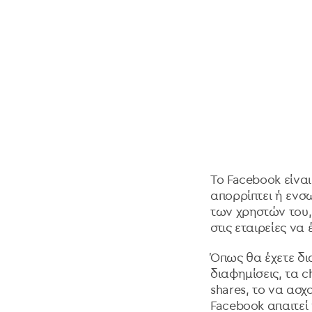
Το Facebook είνα
απορρίπτει ή ενσω
των χρηστών του,
στις εταιρείες να
Όπως θα έχετε δια
διαφημίσεις, τα c
shares, το να ασχ
Facebook απαιτεί 