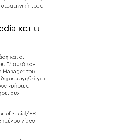
στρατηγική τους.
dia και τι
ση και οι
. Γι' αυτό τον
m Manager του
 δημιουργηθεί για
ους χρήστες,
σει στο
or of Social/PR
χημένου video