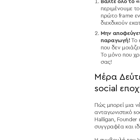
Βάλτε όλο το «
περιμένουμε το
πρώτο frame εν
διεκδικούν εκα
Μην αποφεύγετε
παραγωγή!
Το 
που δεν μοιάζε
Το μόνο που χρε
σας!
Μέρα Δεύτε
social επο
Πώς μπορεί μια ν
ανταγωνιστικό so
Halligan, Founder
συγγραφέα και ιδ