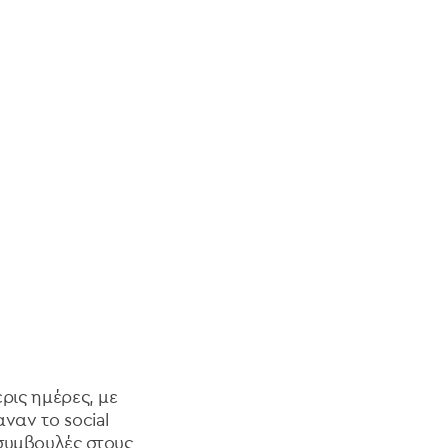
ερις ημέρες
, με
ναν το social
συμβουλές στους