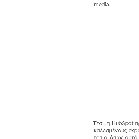
media.
Έτσι, η HubSpot
καλεσμένους exper
τοπίο, όπως αυτό