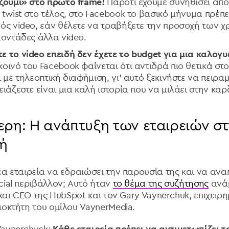
ζουμί» στο πρώτο frame!
Παρότι έχουμε συνηθίσει από 
 twist στο τέλος, στο Facebook το βασικό μήνυμα πρέπει
ός video, εάν θέλετε να τραβήξετε την προσοχή των χ
τοντάδες άλλα video.
 το video επειδή δεν έχετε το budget για μια καλογ
κοινό του Facebook φαίνεται ότι αντιδρά πιο θετικά στο
ι με τηλεοπτική διαφήμιση, γι' αυτό ξεκινήστε να πειρ
ιάζεστε είναι μια καλή ιστορία που να μιλάει στην καρ
ρη: H ανάπτυξη των εταιρειών στ
χή
έα εταιρεία να εδραιώσει την παρουσία της και να ανα
cial περιβάλλον; Αυτό ήταν
το θέμα της συζήτησης
ανάμ
 και CEO της HubSpot και τον Gary Vaynerchuk, επιχειρη
ιοκτήτη του ομίλου VaynerMedia.