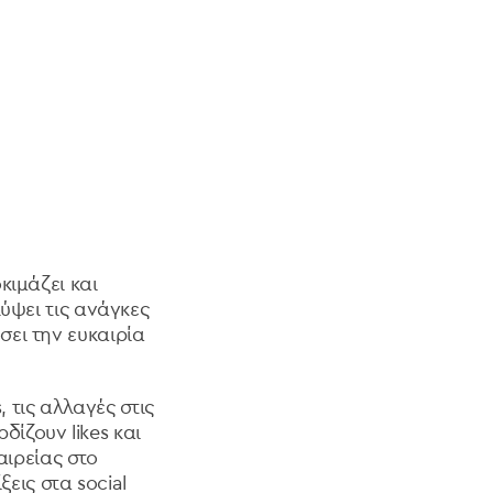
κιμάζει και
ύψει τις ανάγκες
ει την ευκαιρία
 τις αλλαγές στις
δίζουν likes και
αιρείας στο
εις στα social