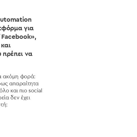
 automation
ατφόρμα για
f Facebook»,
 και
υ πρέπει να
ια ακόμη φορά:
κρως απαραίτητα
όλο και πιο social
εία δεν έχει
τή: