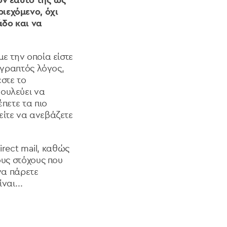
ον εαυτό της ως
ιεχόμενο, όχι
άδο και να
ε την οποία είστε
 γραπτός λόγος,
εστε το
ουλεύει να
πετε τα πιο
είτε να ανεβάζετε
irect mail, καθώς
ους στόχους που
να πάρετε
ναι...