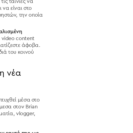
τις ταινίες να
 να είναι στο
ρηστών, την οποία
υαλισμένη
 video content
αματίζεστε άφοβα.
διά του κοινού
η νέα
πτυχθεί μέσα στο
εσα στον Brian
ματία, vlogger,