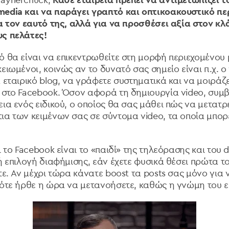
Vaynerchuck;
Κάθε εταιρεία πρέπει να αντιμετωπίζει τ
edia και να παράγει γραπτό και οπτικοακουστικό περ
ια τον εαυτό της, αλλά για να προσθέσει αξία στον κλ
υς πελάτες!
 θα είναι να επικεντρωθείτε στη μορφή περιεχομένου μ
ειωμένοι, κοινώς αν τo δυνατό σας σημείο είναι π.χ. ο
 εταιρικό blog, να γράφετε συστηματικά και να μοιράζ
 στο Facebook. Όσον αφορά τη δημιουργία video, συμβ
ια ενός ειδικού, ο οποίος θα σας μάθει πώς να μετατρέ
ια των κειμένων σας σε σύντομα video, τα οποία μπορ
ι το Facebook είναι το «παιδί» της τηλεόρασης και του d
ή επιλογή διαφήμισης, εάν έχετε φυσικά θέσει πρώτα τ
τε. Αν μέχρι τώρα κάνατε boost τα posts σας μόνο για 
τότε ήρθε η ώρα να μετανοήσετε, καθώς η γνώμη του εί