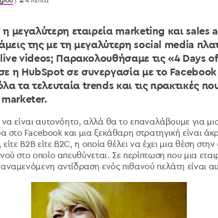
glou
| ⏳ 4 λεπτά
ν η μεγαλύτερη εταιρεία marketing και sales
νάμεις της με τη μεγαλύτερη social media πλ
 live videos; Παρακολουθήσαμε τις «4 Days o
ε η HubSpot σε συνεργασία με το Facebook
λα τα τελευταία trends και τις πρακτικές πο
 marketer.
ν να είναι αυτονόητο, αλλά θα το επαναλάβουμε για μ
ίδα στο Facebook και μια ξεκάθαρη στρατηγική είναι ά
 είτε B2B είτε B2C, η οποία θέλει να έχει μια θέση στην 
νού στο οποίο απευθύνεται. Σε περίπτωση που μια εταιρ
 αναμενόμενη αντίδραση ενός πιθανού πελάτη είναι αυ