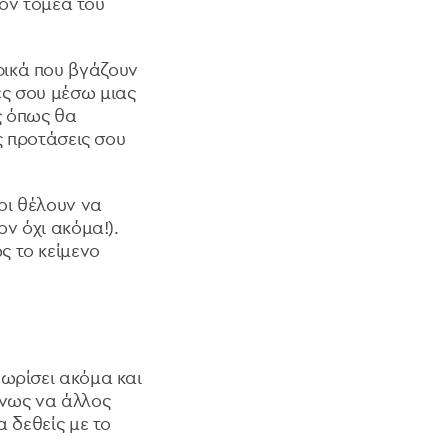
τον τομέα του
φικά που βγάζουν
ες σου μέσω μιας
ς όπως θα
ς προτάσεις σου
οι θέλουν να
ν όχι ακόμα!).
ς το κείμενο
νωρίσει ακόμα και
ένως να άλλος
α δεθείς με το