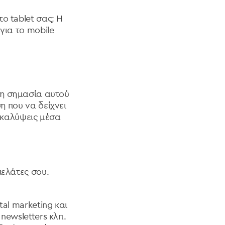
το tablet
σας; Η
για τo mobile
τη σημασία αυτού
η που να δείχνει
ν καλύψεις μέσα
πελάτες σου.
ital marketing και
 newsletters
κλπ.