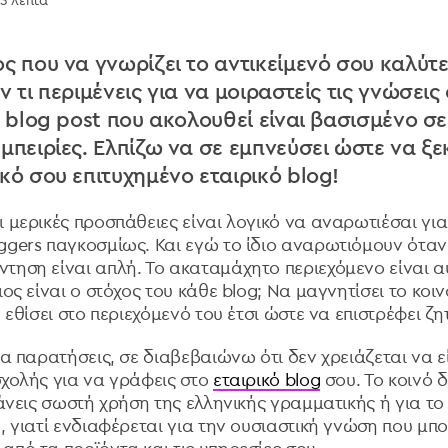
 3 λεπτά
ος που να γνωρίζει το αντικείμενό σου καλύτ
ν τι περιμένεις για να μοιραστείς τις γνώσεις
ο blog post που ακολουθεί είναι βασισμένο σ
μπειρίες. Ελπίζω να σε εμπνεύσει ώστε να ξε
κό σου επιτυχημένο εταιρικό blog!
 μερικές προσπάθειες είναι λογικό να αναρωτιέσαι για
ggers παγκοσμίως. Και εγώ το ίδιο αναρωτιόμουν ότα
τηση είναι απλή. Το ακαταμάχητο περιεχόμενο είναι αυ
ιος είναι ο στόχος του κάθε blog; Να μαγνητίσει το κοι
ο εθίσει στο περιεχόμενό του έτσι ώστε να επιστρέφει ζη
τα παρατήσεις, σε διαβεβαιώνω ότι δεν χρειάζεται να 
σχολής για να γράφεις στο
εταιρικό blog
σου. Το κοινό 
κάνεις σωστή χρήση της ελληνικής γραμματικής ή για το
, γιατί ενδιαφέρεται για την ουσιαστική γνώση που μπο