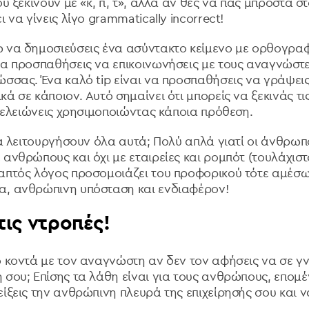
ου ξεκινούν με «κ, π, τ», αλλά αν θες να πας μπροστά σ
 να γίνεις λίγο grammatically incorrect!
 να δημοσιεύσεις ένα ασύντακτο κείμενο με ορθογρα
να προσπαθήσεις να επικοινωνήσεις με τους αναγνώστ
ώσσας. Ένα καλό tip
είναι να προσπαθήσεις να γράψει
ά σε κάποιον. Αυτό σημαίνει ότι μπορείς να ξεκινάς τι
 τελειώνεις χρησιμοποιώντας κάποια πρόθεση.
 θα λειτουργήσουν όλα αυτά; Πολύ απλά γιατί οι άνθρωπ
ανθρώπους και όχι με εταιρείες και ρομπότ (τουλάχιστο
απτός λόγος προσομοιάζει του προφορικού τότε αμέσω
α, ανθρώπινη υπόσταση και ενδιαφέρον!
 τις ντροπές!
ο κοντά με τον αναγνώστη αν δεν τον αφήσεις να σε γ
 σου; Επίσης τα λάθη είναι για τους ανθρώπους, επομ
ίξεις την ανθρώπινη πλευρά της επιχείρησής σου και ν