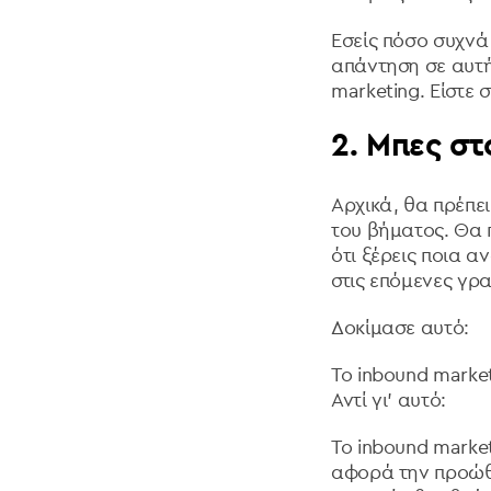
Εσείς πόσο συχνά
απάντηση σε αυτή
marketing. Είστε 
2. Μπες στ
Αρχικά, θα πρέπε
του βήματος. Θα 
ότι ξέρεις ποια α
στις επόμενες γρ
Δοκίμασε αυτό:
To inbound marke
Αντί γι’ αυτό:
Το inbound marke
αφορά την προώθη