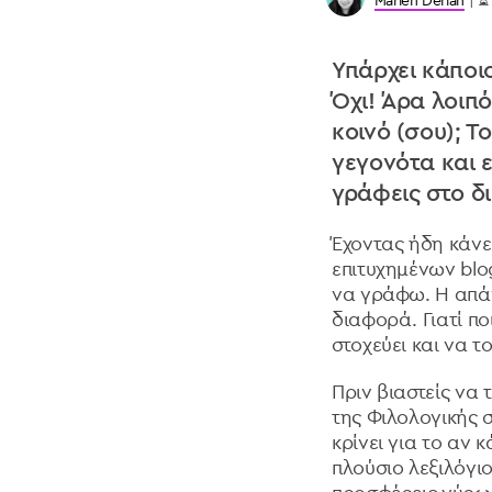
Marlen Derian
| ⏳
Υπάρχει κάποι
Όχι! Άρα λοιπό
κοινό (σου); Τ
γεγονότα και ε
γράφεις στο δι
Έχοντας ήδη κάνει
επιτυχημένων blo
να γράφω. Η απάν
διαφορά. Γιατί πο
στοχεύει και να τ
Πριν βιαστείς να 
της Φιλολογικής 
κρίνει για το αν 
πλούσιο λεξιλόγιο