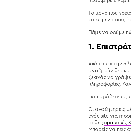
προσφέρεις γύρω 
Το μόνο που χρειά
τα κείμενά σου, 
Πάμε να δούμε πώ
1. Επιστρά
η
Ακόμα και την 6
αντιδρούν θετικά 
ξεκινάς να γράψει
πληροφορίες. Κάν
Για παράδειγμα, αν
Οι αναζητήσεις μ
ενός site για mob
ορθές
πρακτικές 
Μπορείς να πεις ότ