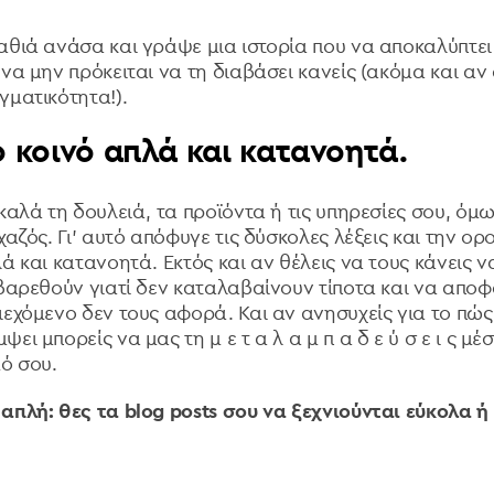
αθιά ανάσα και γράψε μια ιστορία που να αποκαλύπτει
να μην πρόκειται να τη διαβάσει κανείς (ακόμα και αν
γματικότητα!).
ο κοινό απλά και κατανοητά.
καλά τη δουλειά, τα προϊόντα ή τις υπηρεσίες σου, όμ
χαζός. Γι’ αυτό απόφυγε τις δύσκολες λέξεις και την ορ
ά και κατανοητά. Εκτός και αν θέλεις να τους κάνεις 
 βαρεθούν γιατί δεν καταλαβαίνουν τίποτα και να αποφ
ιεχόμενο δεν τους αφορά. Και αν ανησυχείς για το πώς
ει μπορείς να μας τη μ ε τ α λ α μ π α δ ε ύ σ ε ι ς μέ
ό σου.
απλή: θες τα blog posts σου να ξεχνιούνται εύκολα ή