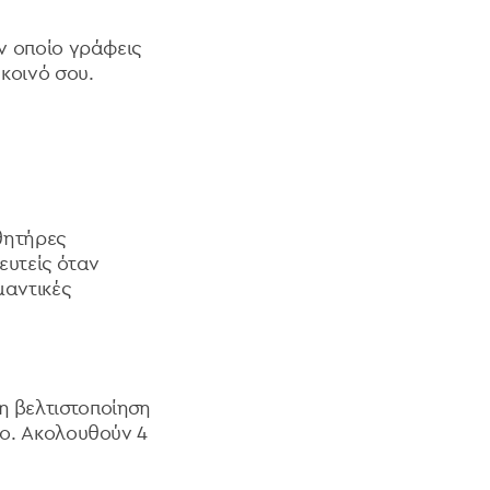
ον οποίο γράφεις
κοινό σου.
σθητήρες
λευτείς όταν
μαντικές
η βελτιστοποίηση
λο. Ακολουθούν 4