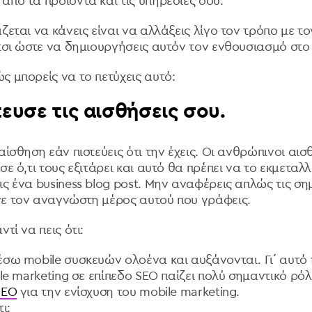
από τα προϊόντα και τις υπηρεσίες σου.
ζεται να κάνεις είναι να αλλάξεις λίγο τον τρόπο με τ
έτσι ώστε να δημιουργήσεις αυτόν τον ενθουσιασμό στο 
ς μπορείς να το πετύχεις αυτό:
τευσε τις αισθήσεις σου.
αίσθηση εάν πιστεύεις ότι την έχεις. Οι ανθρώπινοι αι
σε ό,τι τους εξιτάρει και αυτό θα πρέπει να το εκμεταλ
ς ένα business blog post. Μην αναφέρεις απλώς τις ση
ε τον αναγνώστη μέρος αυτού που γράφεις.
τί να πεις ότι:
έσω mobile συσκευών ολοένα και αυξάνονται. Γι΄ αυτό 
ile marketing σε επίπεδο SEO παίζει πολύ σημαντικό ρό
SEO
για την ενίσχυση του mobile marketing.
ι: