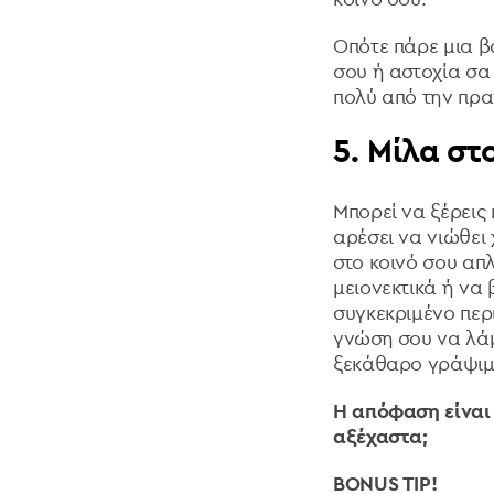
Οπότε πάρε μια β
σου ή αστοχία σα 
πολύ από την πρα
5. Μ
ίλα στ
Μπορεί να ξέρεις 
αρέσει να νιώθει 
στο κοινό σου απλ
μειονεκτικά ή να
συγκεκριμένο περ
γνώση σου να λάμψ
ξεκάθαρο γράψιμ
Η απόφαση είναι 
αξέχαστα;
BONUS TIP!