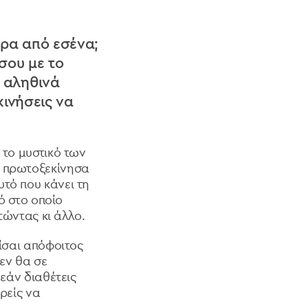
ερα από εσένα;
 σου με το
ε αληθινά
κινήσεις να
 το μυστικό των
ν πρωτοξεκίνησα
τό που κάνει τη
νό στο οποίο
τώντας κι άλλο.
είσαι απόφοιτος
δεν θα σε
 εάν διαθέτεις
ρείς να