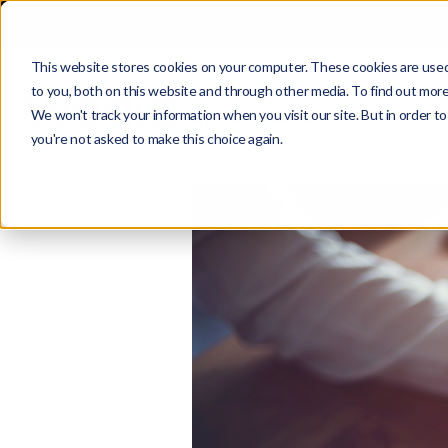
Πείτε μας για το επόμεν
This website stores cookies on your computer. These cookies are used
to you, both on this website and through other media. To find out more
We won't track your information when you visit our site. But in order to
you're not asked to make this choice again.