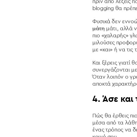
πριν από λέξεις π
blogging θα πρέπει
Φυσικά δεν εννοώ
μάτη
μάτι, αλλά 
πιο «χαλαρής» γλ
μιλούσες προφορικ
με «και» ή να τις
Και ξέρεις γιατί
συνεργάζονται με 
Όταν λοιπόν ο γρ
αποκτά χαρακτήρ
4. Άσε και
Πώς θα έρθεις πι
μέσα από τα λάθη
ένας τρόπος να δε
κοινό σου.