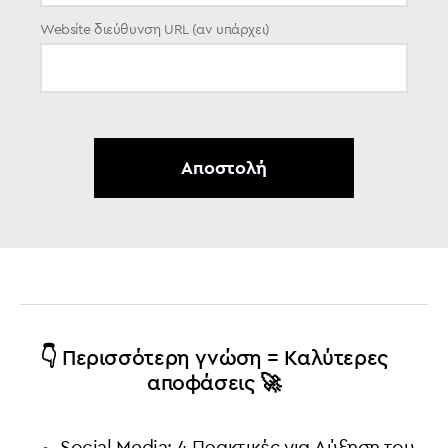
Website διεύθυνση URL (αν υπάρχει)
👇 Περισσότερη γνώση = Καλύτερες
αποφάσεις 🚀
Social Media: 4 Πρακτικές για Αύξηση του