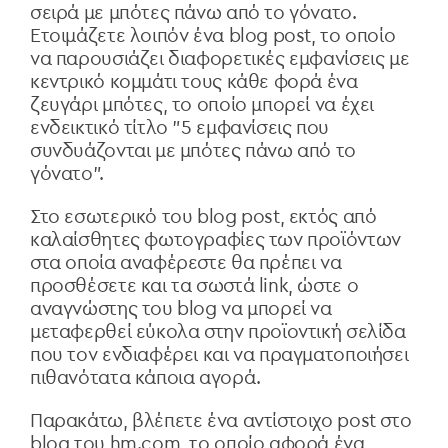
σειρά με μπότες πάνω από το γόνατο.
Ετοιμάζετε λοιπόν ένα blog post, το οποίο
να παρουσιάζει διαφορετικές εμφανίσεις με
κεντρικό κομμάτι τους κάθε φορά ένα
ζευγάρι μπότες, το οποίο μπορεί να έχει
ενδεικτικό τίτλο "5 εμφανίσεις που
συνδυάζονται με μπότες πάνω από το
γόνατο".
Στο εσωτερικό του blog post, εκτός από
καλαίσθητες φωτογραφίες των προϊόντων
στα οποία αναφέρεστε θα πρέπει να
προσθέσετε και τα σωστά link, ώστε ο
αναγνώστης του blog να μπορεί να
μεταφερθεί εύκολα στην προϊοντική σελίδα
που τον ενδιαφέρει και να πραγματοποιήσει
πιθανότατα κάποια αγορά.
Παρακάτω, βλέπετε ένα αντίστοιχο post στο
blog του hm.com, το οποίο αφορά ένα