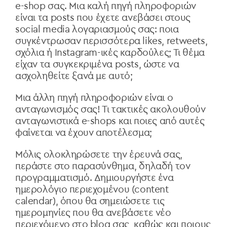
e-shop σας. Μια καλή πηγή πληροφοριών
είναι τα posts που έχετε ανεβάσει στους
social media λογαριασμούς σας: ποια
συγκέντρωσαν περισσότερα likes, retweets,
σχόλια ή Instagram-ικές καρδούλες; Τι θέμα
είχαν τα συγκεκριμένα posts, ώστε να
ασχοληθείτε ξανά με αυτό;
Μια άλλη πηγή πληροφοριών είναι ο
ανταγωνισμός σας! Τι τακτικές ακολουθούν
ανταγωνιστικά e-shops και ποιες από αυτές
φαίνεται να έχουν αποτέλεσμα;
Μόλις ολοκληρώσετε την έρευνά σας,
περάστε στο παρασύνθημα, δηλαδή τον
προγραμματισμό. Δημιουργήστε ένα
ημερολόγιο
περιεχομένου (content
calendar), όπου θα σημειώσετε τις
ημερομηνίες που θα ανεβάσετε νέο
περιεχόμενο στο blog σας, καθώς και ποιους