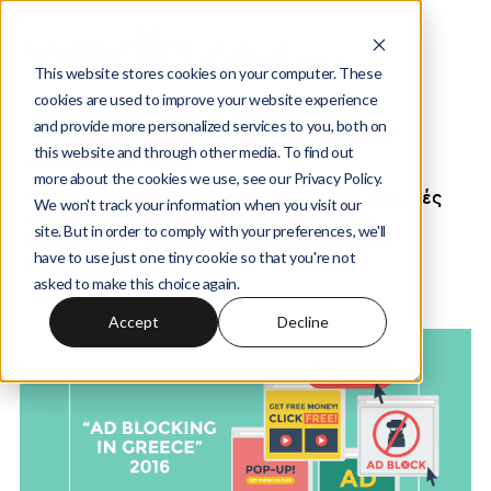
This website stores cookies on your computer. These
cookies are used to improve your website experience
and provide more personalized services to you, both on
Wedia Digital Marketing Agency -
this website and through other media. To find out
Academy Blog
more about the cookies we use, see our Privacy Policy.
400+ άρθρα με άμεσα εφαρμόσιμες συμβουλές
We won't track your information when you visit our
για: Κατασκευή Ιστοσελίδων, Προώθηση
site. But in order to comply with your preferences, we'll
Ιστοσελίδας, Κατασκευή eShops και Digital
have to use just one tiny cookie so that you're not
Marketing ενέργειες
asked to make this choice again.
Accept
Decline