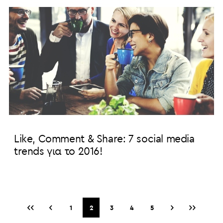
Like, Comment & Share: 7 social media
trends για το 2016!
‹‹
‹
›
››
1
2
3
4
5