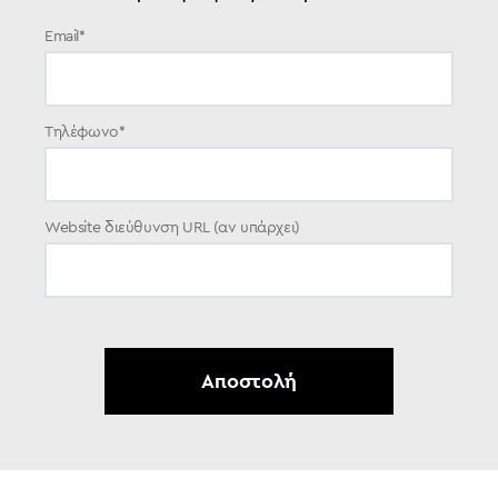
Email
*
Τηλέφωνο
*
Website διεύθυνση URL (αν υπάρχει)